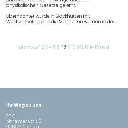
physikalischen Gesetze gelernt.
Übernachtet wurde in Blockhütten mit
Westernfeeling und die Mahlzeiten wurden in der…
previous
1
2
3
4
5
6
7
8
9
10
11
12
13
14
15
next
Ihr Weg zu uns
PTiD
Altheimer Str. 50
64807 Dieburg