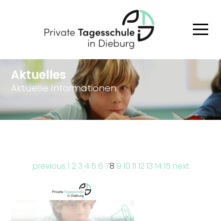
Aktuelles
Aktuelle Informationen
previous
1
2
3
4
5
6
7
8
9
10
11
12
13
14
15
next