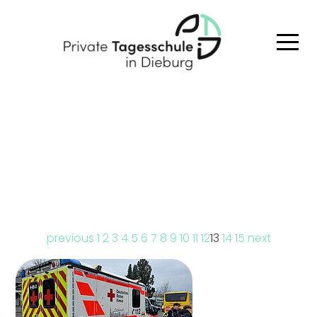
Aktuelles
Aktuelle Informationen
previous
1
2
3
4
5
6
7
8
9
10
11
12
13
14
15
next