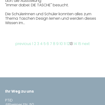
dort die Ausstellung
"immer dabei: DIE TASCHE" besucht.
Die Schülerinnen und Schüler konnten alles zum
Thema Taschen Design lernen und werden dieses
Wissen im…
previous
1
2
3
4
5
6
7
8
9
10
11
12
13
14
15
next
Ihr Weg zu uns
PTiD
Altheimer Str. 50