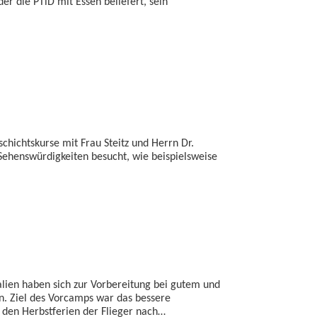
r die PTiD mit Essen beliefert, sein
hichtskurse mit Frau Steitz und Herrn Dr.
Sehenswürdigkeiten besucht, wie beispielsweise
lien haben sich zur Vorbereitung bei gutem und
n. Ziel des Vorcamps war das bessere
 den Herbstferien der Flieger nach…