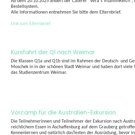
Ab dem 20.10.2025 ändert der Caterer "Vera´s VitaminReich", de
Bestellsystem.
Alle Informationen entnehmen Sie bitte dem Elternbrief.
Link zum Elternbrief
Kursfahrt der Q1 nach Weimar
Die Klassen Q1a und Q1b sind im Rahmen der Deutsch- und Gesc
Moschek in in der schönen Stadt Weimar und haben dort viele 
das Studienzentrum Weimar.
Vorcamp für die Australien-Exkursion
Die Teilnehmerinnen und Teilnehmer der Exkursion nach Austra
reichlichem Essen in Aschaffenburg auf dem Grauberg getroffe
Kennenlernen und natürlich dasTesten der Ausrüstung, bevor in